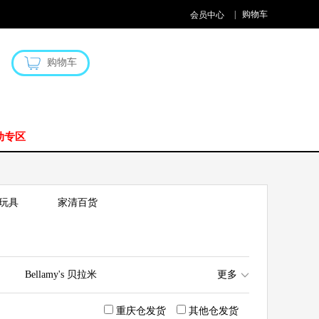
|
购物车
会员中心
购物车
动专区
玩具
家清百货
Bellamy's 贝拉米
更多
n贝亲
重庆仓发货
其他仓发货