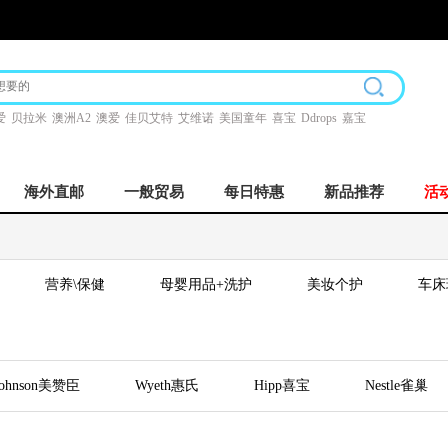
爱
贝拉米
澳洲A2
澳爱
佳贝艾特
艾维诺
美国童年
喜宝
Ddrops
嘉宝
海外直邮
一般贸易
每日特惠
新品推荐
活
营养\保健
母婴用品+洗护
美妆个护
车床
Johnson美赞臣
Wyeth惠氏
Hipp喜宝
Nestle雀巢
Cow&Gate英国牛栏
澳洲A2
花王
Pigeo