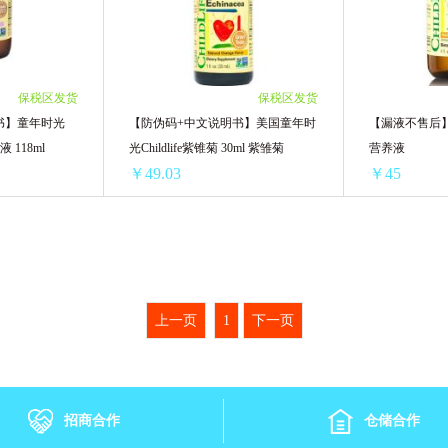
.05/单罐)
3罐装 ￥289.86(￥96.62/单罐)
3盒 ￥210.12(
诗
澳洲意高 Ego QV
澳洲贝儿bubs
格丽松
05/单罐)
4罐装 ￥386.48(￥96.62/单罐)
4盒 ￥280.16(
.05/单罐)
5罐装 ￥483.1(￥96.62/单罐)
5盒 ￥350.2(￥
HollandBarrett荷柏瑞
P&G宝洁
韩国papa recipe
7/单罐)
6罐装 ￥565.56(￥94.26/单罐)
6盒 ￥406.26(
保税区发货
保税区发货
7/单罐)
8罐装 ￥754.08(￥94.26/单罐)
8盒 ￥541.68(
书】童年时光
【防伪码+中文说明书】美国童年时
【漏液不售后
EricFavre
日本Biore 碧柔
资生堂
VAPE/未来
/单罐)
10罐装 ￥942.6(￥94.26/单罐)
10盒 ￥677.1(
液 118ml
光Childlife紫锥菊 30ml 紫雏菊
营养液
.7/单罐)
12罐装 ￥1131.12(￥94.26/单罐)
12盒 ￥812.52
￥49.03
￥45
理肤泉
妙思乐Mustela
Dexery
Boiron宝弘
chi
飞利浦新安怡
Naris娜丽丝
breath pearls
【防伪码+中文说明书】童年时光childlife葡萄护敏营养液 118ml
【防伪码+中文说明书】美国童年时光Childlife紫锥菊 30ml 紫雏菊
/单瓶)
1瓶 ￥58.37(￥58.37/单瓶)
1瓶 ￥52.8(￥5
GRANS REMEDY
Lucas Papaw
Restoria
Bayer/拜
9/单瓶)
2瓶 ￥102.72(￥51.36/单瓶)
2瓶 ￥100.8(￥
上一页
1
下一页
9/单瓶)
3瓶 ￥154.08(￥51.36/单瓶)
3瓶 ￥147.6(￥
S
BAD AIR SPONGE
德国Huebner郝柏娜
康迪克
9/单瓶)
4瓶 ￥205.44(￥51.36/单瓶)
4瓶 ￥192(￥4
9/单瓶)
5瓶 ￥256.8(￥51.36/单瓶)
5瓶 ￥237(￥47
安佳/Anchor
QUALITY 皇后秘密
大创
/单瓶)
6瓶 ￥294.18(￥49.03/单瓶)
6瓶 ￥280.8(￥
招商合作
仓储合作
/单瓶)
7瓶 ￥343.21(￥49.03/单瓶)
8瓶 ￥369.6(￥
普丽普莱Puritans Pride
G&M 澳芝曼
泰国MISTINE 蜜