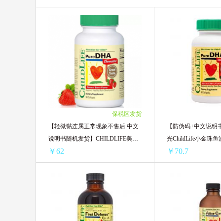
Blackmores澳佳宝
Swisse
Devondale德运
NIVEA妮维雅
Nanny care纳尼凯尔
LAURIER乐
英国薇塔贝尔Vitabiotics
AHC
保税区发货
BioIsland佰澳朗德
Kabrita佳贝艾
【轻微黏连属正常现象不售后 中文
【防伪码+中文说明
说明书随机发货】CHILDLIFE美国
光ChildLife小金珠鱼
美素佳儿
澳洲卢卡斯Lucas
￥62
￥70.7
童年时光DHA婴幼儿小金珠鱼肝油
胶囊
意大利CHANTECLAIR大公鸡管家
【轻微黏连属正常现象不售后 中文说明书随机发货】CHILDLIFE美国童年时光DHA婴幼儿小金珠鱼肝油胶囊
Herbacin贺本清
熊野油脂
1瓶 ￥73.21(￥73.21/单瓶)
1罐装 ￥80.12(￥80.
SHANGPREE香蒲丽
JMSOLUTIO
2瓶 ￥140.42(￥70.21/单瓶)
2罐装 ￥146.1(￥73.