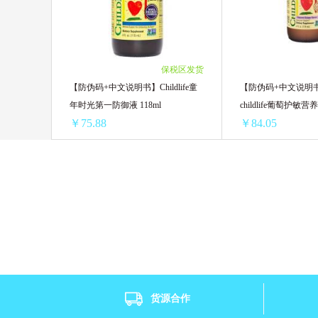
3瓶 ￥208.83(￥69.61/单瓶)
3罐装 ￥219.15(￥73
BabyGanics甘尼克
日本DHC/蝶翠
4瓶 ￥276.04(￥69.01/单瓶)
4罐装 ￥292.2(￥73.
5瓶 ￥342.05(￥68.41/单瓶)
5罐装 ￥365.25(￥73
日本Yanagiya柳屋
帕玛氏
6瓶 ￥403.26(￥67.21/单瓶)
6罐装 ￥424.2(￥70.
保税区发货
8瓶 ￥528.08(￥66.01/单瓶)
8罐装 ￥565.6(￥70.
【防伪码+中文说明书】Childlife童
【防伪码+中文说明
LG
爱乐维Elevit
法国 艾瑞可
10瓶 ￥648.1(￥64.81/单瓶)
10罐装 ￥707(￥70.7
年时光第一防御液 118ml
childlife葡萄护敏营养
12瓶 ￥744(￥62/单瓶)
12罐装 ￥848.4(￥70
￥75.88
￥84.05
美国钙尔奇CALTRATE
依云
Herbs of Gold 和丽康
澳源优驰 Uni
【防伪码+中文说明书】Childlife童年时光第一防御液 118ml
1瓶 ￥85.22(￥85.22/单瓶)
1瓶 ￥92.22(￥92.22
SUDOCREM
Pearl Drops
2瓶 ￥156.42(￥78.21/单瓶)
2瓶 ￥172.78(￥86.3
3瓶 ￥234.63(￥78.21/单瓶)
3瓶 ￥259.17(￥86.3
Banila芭妮兰
小蜜蜂 BURT'S BEE
4瓶 ￥312.84(￥78.21/单瓶)
4瓶 ￥345.56(￥86.3
5瓶 ￥391.05(￥78.21/单瓶)
5瓶 ￥431.95(￥86.3
Thinkbaby辛克宝贝
韩国宫中秘策
6瓶 ￥455.28(￥75.88/单瓶)
6瓶 ￥504.3(￥84.05
货源合作
8瓶 ￥607.04(￥75.88/单瓶)
8瓶 ￥672.4(￥84.05
CapriLac佳倍营
Tiger 虎牌