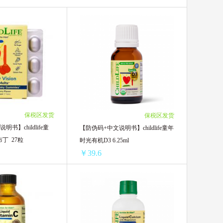
Floradix Iron铁元
维诺
ARLA阿拉
师
保税区发货
保税区发货
法国雅漾
书】childlife童
【防伪码+中文说明书】childlife童年
丁 27粒
时光有机D3 6.25ml
￥39.6
BANANA BOAT香蕉船
【防伪码+中文说明书】childlife童年时光护眼小布丁 27粒
【防伪码+中文说明书】childlife童年时光有机D3 6.25ml
lthy Care
77.05/单盒)
1瓶 ￥49.2(￥49.2/单瓶)
贝德玛
￥70.04/单盒)
2瓶 ￥84(￥42/单瓶)