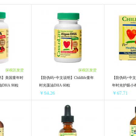
GNC健安喜
moony尤妮佳
Gerber嘉宝
Ddrops
Aptamil英国爱他美
Aptamil德国爱他美
AVEENO艾
而雅
Mellin美林
Life Space
Natures Way佳思敏
LEADERS丽得姿
韩国Pororo啵乐乐
THERMOS膳魔
保税区发货
保税区发货
特
Innisfree悦诗风吟
雅培
Maxigenes澳洲美可卓
书】美国童年时
【防伪码+中文说明】Childlife童年
【防伪码+中文说明
油DHA 90粒
时光藻油DHA 60粒
年时光护眼小布
澳大利亚Goat
韩国Amore爱茉莉
韩国Dr.Jart+蒂佳婷
￥94.26
￥67.71
日本LION狮王
美迪惠尔N.M.F
Culturelle康萃乐
【防伪码+中文说明书】美国童年时光ChildLife小金珠鱼油DHA 90粒
【防伪码+中文说明】Childlife童年时光藻油DHA 60粒
韩国It's skin伊思
英国femfresh芳芯
日本汉方
Hea
12/单罐)
1罐装 ￥103.69(￥103.69/单罐)
1盒 ￥77.05(￥
N
Aussie袋鼠
韩国LANEIGE兰芝
BIODERMA
05/单罐)
2罐装 ￥193.24(￥96.62/单罐)
2盒 ￥140.08(