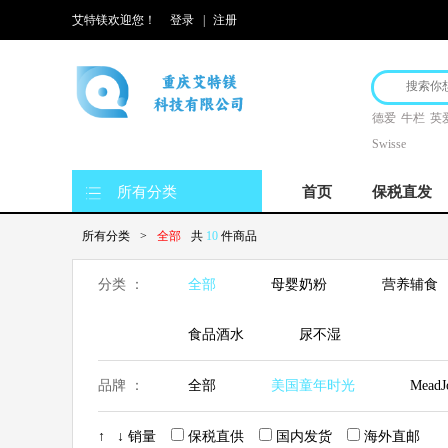
艾特镁欢迎您！
登录
|
注册
德爱
牛栏
英
Swisse
所有分类
首页
保税直发
所有分类
>
全部
共
10
件商品
分类 ：
全部
母婴奶粉
营养辅食
食品酒水
尿不湿
品牌 ：
全部
美国童年时光
Mead
Hero Baby美素
Nutrilon荷兰牛栏
↑
↓
销量
保税直供
国内发货
海外直邮