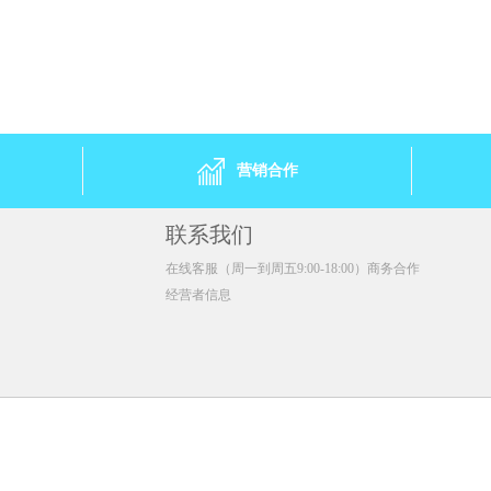
￥233.26/单箱)
1盒 ￥74.9(￥74.90/单盒)
(￥227.91/单箱)
10盒 ￥727.6(￥72.76/单盒)
￥214.00/单箱)
20盒 ￥1412.4(￥70.62/单盒)
40盒 ￥2739.2(￥68.48/单盒)
50盒 ￥3317(￥66.34/单盒)
100盒 ￥6420(￥64.20/单盒)
营销合作
联系我们
在线客服（周一到周五9:00-18:00）商务合作
经营者信息