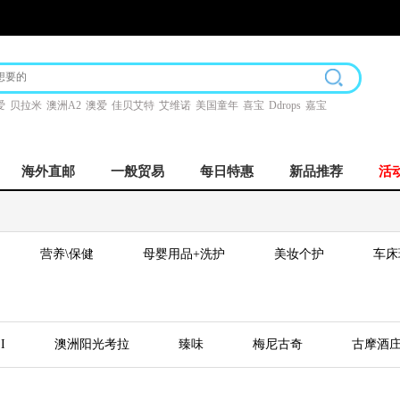
爱
贝拉米
澳洲A2
澳爱
佳贝艾特
艾维诺
美国童年
喜宝
Ddrops
嘉宝
海外直邮
一般贸易
每日特惠
新品推荐
活
营养\保健
母婴用品+洗护
美妆个护
车床
I
澳洲阳光考拉
臻味
梅尼古奇
古摩酒
ABSOLUT绝对
碧茵