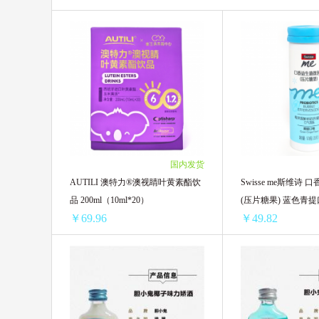
国内发货
AUTILI 澳特力®澳视睛叶黄素酯饮
Swisse me斯维诗
品 200ml（10ml*20）
(压片糖果) 蓝色青
￥69.96
￥49.82
AUTILI 澳特力®澳视睛叶黄素酯饮品 200ml（10ml*20）
1盒 ￥78.44(￥78.44/单盒)
1支 ￥55.12(￥55.12
3盒 ￥228.96(￥76.32/单盒)
3支 ￥159(￥53.00/