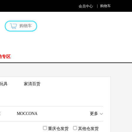
|
购物车
会员中心
购物车
动专区
玩具
家清百货
庄
MOCCONA
更多
重庆仓发货
其他仓发货