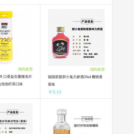
国内发货
国内发货
e斯维诗 口香益生菌微泡片
德国碧茵胆小鬼力娇酒20ml 樱桃香
黄色泡泡柠茶口味
蕉味
￥9.10
Swisse me斯维诗 口香益生菌微泡片(压片糖果) 黄色泡泡柠茶口味
德国碧茵胆小鬼力娇酒20ml 樱桃香蕉味
55.12/单支)
3瓶 ￥29.73(￥9.91/单瓶)
.00/单支)
8瓶 ￥73.6(￥9.20/单瓶)