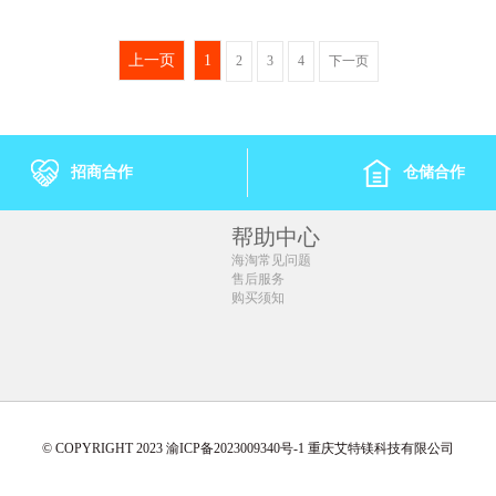
96/单盒)
1盒 ￥210.79(￥210.79/单盒)
1箱 ￥233.26(
.82/单盒)
10盒 ￥2086.5(￥208.65/单盒)
5箱 ￥1139.55
上一页
1
2
3
4
下一页
.68/单盒)
20盒 ￥4130.2(￥206.51/单盒)
50箱 ￥10700(
.54/单盒)
50盒 ￥10165(￥203.30/单盒)
0/单盒)
招商合作
仓储合作
帮助中心
海淘常见问题
售后服务
购买须知
© COPYRIGHT 2023 渝ICP备2023009340号-1 重庆艾特镁科技有限公司