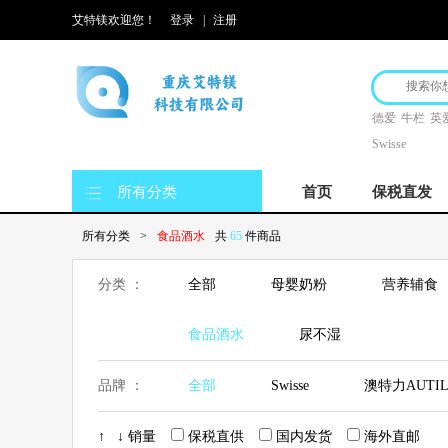
艾特镁欢迎您！
登录
|
注册
德爱
牛栏
英
Swisse
所有分类
首页
保税直发
所有分类
>
食品酒水
共
65
件商品
分类 ：
全部
母婴奶粉
营养辅食
食品酒水
尿不湿
品牌 ：
全部
Swisse
澳特力AUTIL
精元
法丽兹
洋小柒
↑
↓
销量
保税直供
国内发货
海外直邮