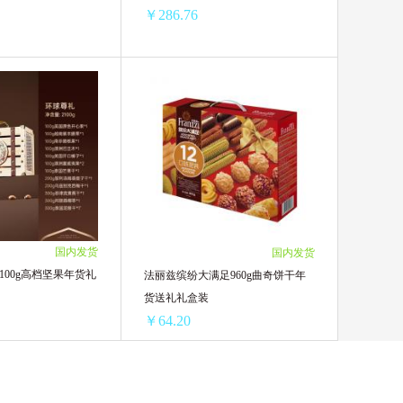
￥286.76
浙江精元金华火腿5斤整腿爱马仕橙礼盒装
浙江金华火腿4斤整腿国风款礼盒装
￥404.46/单盒)
1盒 ￥308.16(￥308.16/单盒)
(￥393.76/单盒)
10盒 ￥2974.6(￥297.46/单盒)
(￥383.06/单盒)
20盒 ￥5735.2(￥286.76/单盒)
国内发货
国内发货
100g高档坚果年货礼
法丽兹缤纷大满足960g曲奇饼干年
货送礼礼盒装
￥64.20
臻味环球尊礼2100g高档坚果年货礼盒装
法丽兹缤纷大满足960g曲奇饼干年货送礼礼盒装