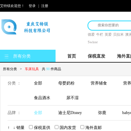
艾特镁欢迎您！
登录
|
注册
德爱
牛栏
英爱
贝拉米
澳洲
Swisse
所有分类
首页
保税直发
海外直
所有分类
>
车床玩具
共
90
件商品
分类 ：
全部
母婴奶粉
营养辅食
营养
食品酒水
尿不湿
品牌 ：
全部
迪士尼Disney
弥鹿
baby
↑
↓
销量
保税直供
国内发货
海外直邮