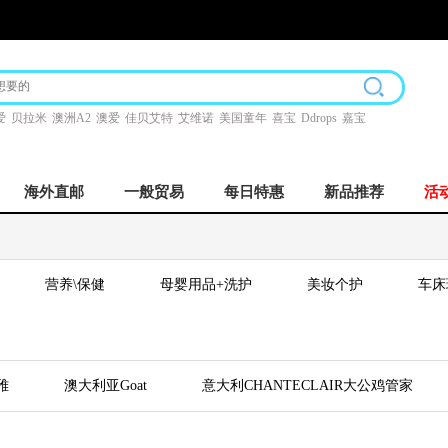
爱
贝拉米
澳洲A2
澳爱
佳贝艾特
艾维诺
美国童年
喜宝
Ddrops
嘉宝
海外直邮
一般贸易
每日特惠
新品推荐
活
营养\保健
母婴用品+洗护
美妆个护
车床
雅
澳大利亚Goat
意大利CHANTECLAIR大公鸡管家
BAD AIR SPONGE
康迪克
KOBAYASHI小林制药