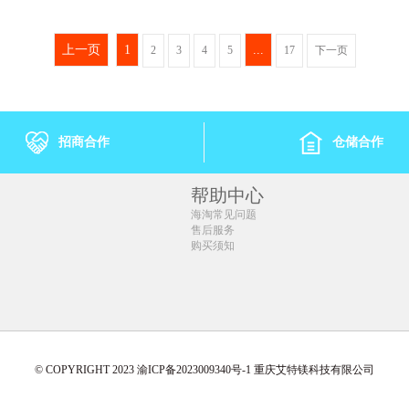
45/单罐)
1盒 ￥46.75(￥46.75/单盒)
1盒 ￥27.67(￥
.42/单罐)
2盒 ￥82.8(￥41.4/单盒)
2盒 ￥43.94(￥
上一页
1
...
2
3
4
5
17
下一页
95/单罐)
4盒 ￥159.6(￥39.9/单盒)
4盒 ￥83.28(￥
6盒 ￥228.96(￥38.16/单盒)
6盒 ￥117.96(
8盒 ￥296.08(￥37.01/单盒)
8盒 ￥148(￥18
10盒 ￥358.5(￥35.85/单盒)
12盒 ￥208.2(
招商合作
仓储合作
12盒 ￥416.28(￥34.69/单盒)
帮助中心
海淘常见问题
售后服务
购买须知
© COPYRIGHT 2023 渝ICP备2023009340号-1 重庆艾特镁科技有限公司