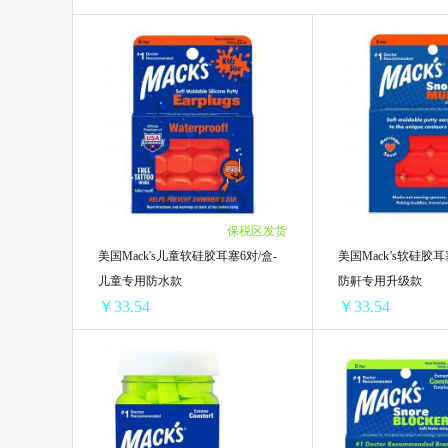
Morning fresh
日本ITO
韩
ARS安速
比那氏
ELME
日本ROCKET火箭
Harris Salome
Profissimo
优全生活
Playt
保税区发货
Mari pflege玛瑞宝
Vinda维达
美国Mack's儿童软硅胶耳塞6对/盒-
美国Mack’s软硅胶耳
儿童专用防水款
防鼾专用升级款
￥33.54
￥33.54
美国Mack's儿童软硅胶耳塞6对/盒-儿童专用防水款
1盒 ￥46.75(￥46.75/单盒)
1盒 ￥46.75(￥46.75
2盒 ￥78.64(￥39.32/单盒)
2盒 ￥78.64(￥39.32