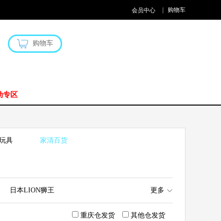
|
购物车
会员中心
购物车
动专区
玩具
家清百货
日本LION狮王
更多
ATSUGI厚木
重庆仓发货
其他仓发货