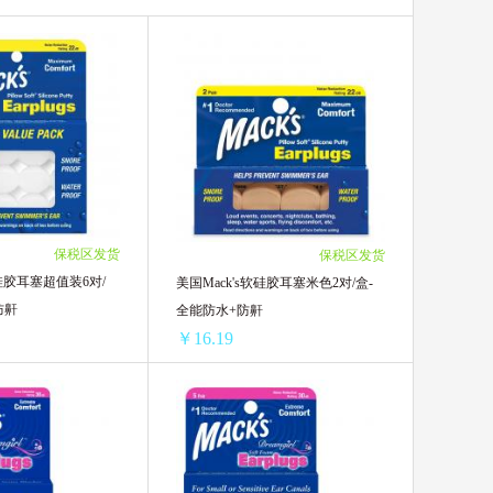
ST小鸡
黑帽子
ita/碧然德
保税区发货
保税区发货
威王
拜灭士
软硅胶耳塞超值装6对/
美国Mack's软硅胶耳塞米色2对/盒-
防鼾
全能防水+防鼾
￥16.19
美国Mack's软硅胶耳塞超值装6对/盒-全能防水+防鼾
美国Mack's软硅胶耳塞米色2对/盒-全能防水+防鼾
46.75/单盒)
1盒 ￥24.81(￥24.81/单盒)
39.32/单盒)
2盒 ￥41.64(￥20.82/单盒)