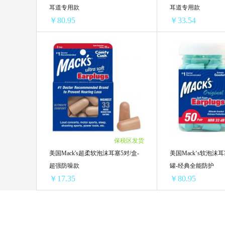
耳道专用款
耳道专用款
￥80.95
￥33.54
美国Mack’s软泡沫小耳塞50对/罐-小耳道专用款
1罐装 ￥94.45(￥94.45/单罐)
1盒 ￥46.75(￥46.75
2罐装 ￥168.84(￥84.42/单罐)
2盒 ￥78.64(￥39.32
4罐装 ￥323.8(￥80.95/单罐)
4盒 ￥152.64(￥38.1
6盒 ￥222.06(￥37.0
8盒 ￥288.64(￥36.0
10盒 ￥346.9(￥34.6
保税区发货
12盒 ￥402.48(￥33.
美国Mack's超柔软泡沫耳塞5对/盒-
美国Mack‘s软泡沫耳
超强防噪款
罐-经典全能防护
￥17.35
￥80.95
美国Mack's超柔软泡沫耳塞5对/盒-超强防噪款