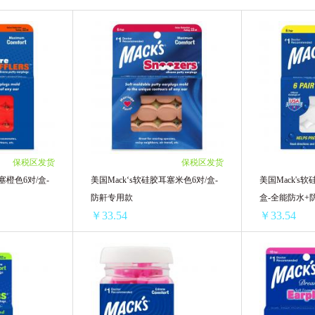
国LG贵爱娘
韩国VVC
老奶奶的秘密Grandma's Secret
X艾美适
domol
日本象印
芝芙莲
可心柔
护舒宝
嫚熙
Iessgo
Tide to Go
Br
ex
ANGSNAKE 沸蛇
GALO DE BARCELOS 公鸡头管家
保税区发货
保税区发货
四海得康
宝和堂
Bounce邦氏
MACK'S
塞橙色6对/盒-
美国Mack‘s软硅胶耳塞米色6对/盒-
美国Mack's
防鼾专用款
盒-全能防水+
￥33.54
￥33.54
美国Mack’s软硅胶耳塞橙色6对/盒-防鼾专用升级款
美国Mack‘s软硅胶耳塞米色6对/盒-防鼾专用款
/单盒)
1盒 ￥46.75(￥46.75/单盒)
1盒 ￥46.75(￥
/单盒)
2盒 ￥78.64(￥39.32/单盒)
2盒 ￥78.64(￥