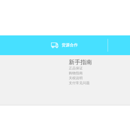
1盒 ￥27.67(￥27.67/单盒)
1罐装 ￥94.45(￥94.
2盒 ￥43.94(￥21.97/单盒)
2罐装 ￥168.84(￥84
4盒 ￥83.28(￥20.82/单盒)
4罐装 ￥323.8(￥80.
6盒 ￥117.96(￥19.66/单盒)
8盒 ￥148(￥18.5/单盒)
12盒 ￥208.2(￥17.35/单盒)
货源合作
新手指南
正品保证
购物指南
关税说明
支付常见问题