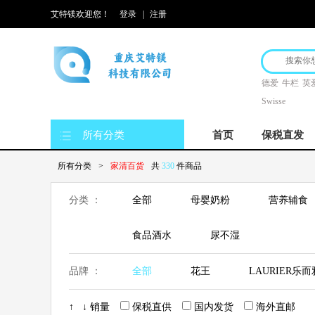
艾特镁欢迎您！
登录
|
注册
德爱
牛栏
英
Swisse
所有分类
首页
保税直发
所有分类
>
家清百货
共
330
件商品
分类 ：
全部
母婴奶粉
营养辅食
食品酒水
尿不湿
品牌 ：
全部
花王
LAURIER乐而
日本汉方
P&G宝洁
LG
↑
↓
销量
保税直供
国内发货
海外直邮