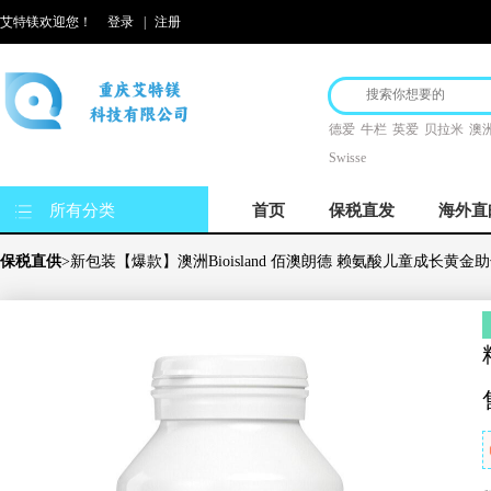
艾特镁欢迎您！
登录
|
注册
德爱
牛栏
英爱
贝拉米
澳洲
Swisse
所有分类
首页
保税直发
海外直
保税直供
>新包装【爆款】澳洲Bioisland 佰澳朗德 赖氨酸儿童成长黄金助长