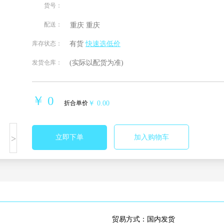
货号：
配送：
重庆
重庆
北京
安徽
福建
甘肃
库存状态：
有货
快速选低价
发货仓库：
(实际以配货为准)
贵州
海南
河北
河南
湖南
吉林
江苏
江西
￥ 0
折合单价
￥ 0.00
宁夏回族
青海
山东
山西
自治区
>
立即下单
加入购物车
四川
天津
西藏自治
新疆维吾
区
尔自治区
重庆
贸易方式：国内发货