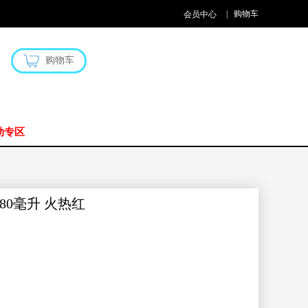
|
购物车
会员中心
购物车
动专区
0毫升 火热红