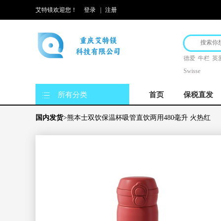
艾特镁欢迎您！
登录
|
注册
德爱
牛栏
英
Swisse
所有分类
首页
保税直发
国内发货
>熊本士双饮保温杯吸管直饮两用480毫升 火热红