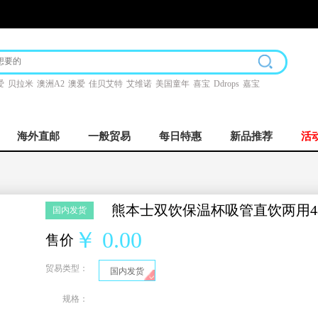
爱
贝拉米
澳洲A2
澳爱
佳贝艾特
艾维诺
美国童年
喜宝
Ddrops
嘉宝
海外直邮
一般贸易
每日特惠
新品推荐
活
熊本士双饮保温杯吸管直饮两用48
国内发货
￥ 0.00
售价
贸易类型：
国内发货
规格：