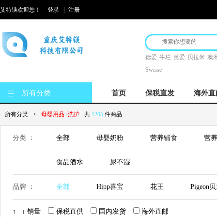
艾特镁欢迎您！
登录
|
注册
德爱
牛栏
英爱
贝拉米
澳洲
Swisse
所有分类
首页
保税直发
海外直
所有分类
>
母婴用品+洗护
共
1205
件商品
分类 ：
全部
母婴奶粉
营养辅食
营养
食品酒水
尿不湿
品牌 ：
全部
Hipp喜宝
花王
Pigeon
澳洲卢卡斯Lucas
日本LION狮王
Heal
↑
↓
销量
保税直供
国内发货
海外直邮